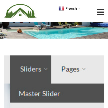
French
▼
Sliders