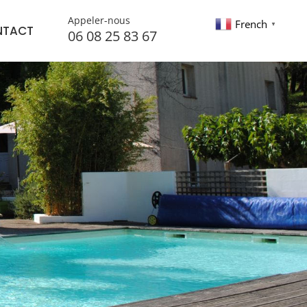
Appeler-nous
French
▼
NTACT
06 08 25 83 67