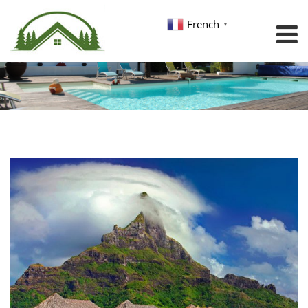
French
▼
Title Here